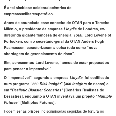
É a tal simbiose ocidentalocêntrica de
empresas/militares/petróleo.
Antes de anunciado esse conceito de OTAN para o Terceiro
Milênio, o presidente da empresa
Lloyd's
de Londres, ex-
diretor da gigante francesa de energia,
Total
, Lord Levene of
Portsoken, com o secretário-geral da OTAN Anders Fogh
Rasmussen, caracterizaram a coisa toda como “nova
abordagem do gerenciamento de risco”.
Sim, acrescentou Lord Levene, “temos de estar preparados
para pensar o impensável”
O “impensável”, segundo a empresa
Lloyd's
, foi codificado
num programa “360
Risk Insight
” [360
insights
de riscos] e
em “
Realistic Disaster Scenarios
” [Cenários Realistas de
Desastres], enquanto a OTAN inventava um projeto “
Multiple
Futures
” [Múltiplos Futuros].
Podem ser as prisões indiscriminadas seguidas de tortura no