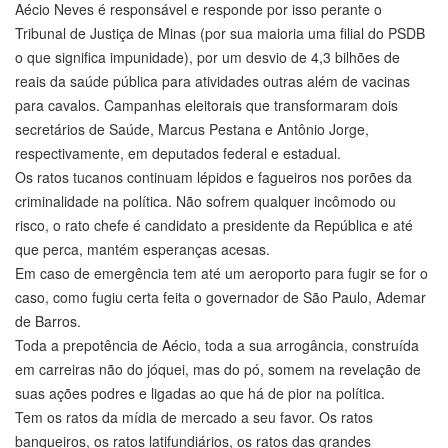
Aécio Neves é responsável e responde por isso perante o
Tribunal de Justiça de Minas (por sua maioria uma filial do PSDB
o que significa impunidade), por um desvio de 4,3 bilhões de
reais da saúde pública para atividades outras além de vacinas
para cavalos. Campanhas eleitorais que transformaram dois
secretários de Saúde, Marcus Pestana e Antônio Jorge,
respectivamente, em deputados federal e estadual.
Os ratos tucanos continuam lépidos e fagueiros nos porões da
criminalidade na política. Não sofrem qualquer incômodo ou
risco, o rato chefe é candidato a presidente da República e até
que perca, mantém esperanças acesas.
Em caso de emergência tem até um aeroporto para fugir se for o
caso, como fugiu certa feita o governador de São Paulo, Ademar
de Barros.
Toda a prepotência de Aécio, toda a sua arrogância, construída
em carreiras não do jóquei, mas do pó, somem na revelação de
suas ações podres e ligadas ao que há de pior na política.
Tem os ratos da mídia de mercado a seu favor. Os ratos
banqueiros, os ratos latifundiários, os ratos das grandes