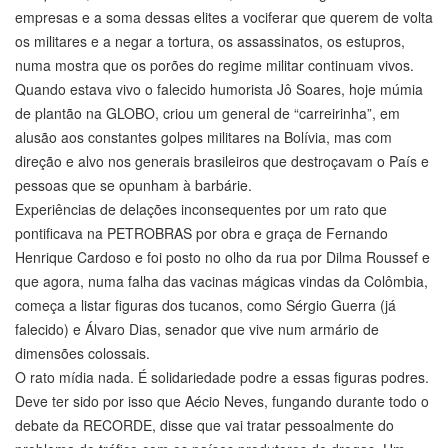
empresas e a soma dessas elites a vociferar que querem de volta
os militares e a negar a tortura, os assassinatos, os estupros,
numa mostra que os porões do regime militar continuam vivos.
Quando estava vivo o falecido humorista Jô Soares, hoje múmia
de plantão na GLOBO, criou um general de “carreirinha”, em
alusão aos constantes golpes militares na Bolívia, mas com
direção e alvo nos generais brasileiros que destroçavam o País e
pessoas que se opunham à barbárie.
Experiências de delações inconsequentes por um rato que
pontificava na PETROBRAS por obra e graça de Fernando
Henrique Cardoso e foi posto no olho da rua por Dilma Roussef e
que agora, numa falha das vacinas mágicas vindas da Colômbia,
começa a listar figuras dos tucanos, como Sérgio Guerra (já
falecido) e Álvaro Dias, senador que vive num armário de
dimensões colossais.
O rato mídia nada. É solidariedade podre a essas figuras podres.
Deve ter sido por isso que Aécio Neves, fungando durante todo o
debate da RECORDE, disse que vai tratar pessoalmente do