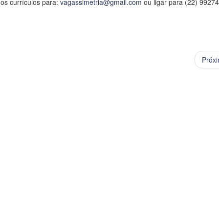
os currículos para:
vagassimetria@gmail.com
ou ligar para (22) 99274
Próx