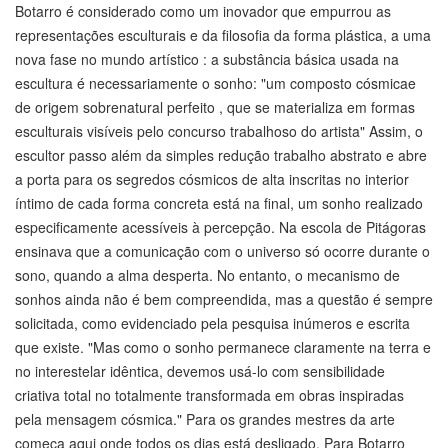
Botarro é considerado como um inovador que empurrou as
representações esculturais e da filosofia da forma plástica, a uma
nova fase no mundo artístico : a substância básica usada na
escultura é necessariamente o sonho: "um composto cósmicae
de origem sobrenatural perfeito , que se materializa em formas
esculturais visíveis pelo concurso trabalhoso do artista" Assim, o
escultor passo além da simples redução trabalho abstrato e abre
a porta para os segredos cósmicos de alta inscritas no interior
íntimo de cada forma concreta está na final, um sonho realizado
especificamente acessíveis à percepção. Na escola de Pitágoras
ensinava que a comunicação com o universo só ocorre durante o
sono, quando a alma desperta. No entanto, o mecanismo de
sonhos ainda não é bem compreendida, mas a questão é sempre
solicitada, como evidenciado pela pesquisa inúmeros e escrita
que existe. "Mas como o sonho permanece claramente na terra e
no interestelar idêntica, devemos usá-lo com sensibilidade
criativa total no totalmente transformada em obras inspiradas
pela mensagem cósmica." Para os grandes mestres da arte
começa aqui onde todos os dias está desligado. Para Botarro