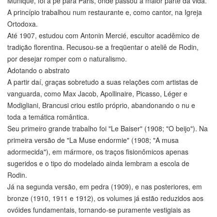
Munique, foi a pé para Paris, onde passou a maior parte da vida.
A princípio trabalhou num restaurante e, como cantor, na Igreja
Ortodoxa.
Até 1907, estudou com Antonin Mercié, escultor acadêmico de
tradição florentina. Recusou-se a freqüentar o ateliê de Rodin,
por desejar romper com o naturalismo.
Adotando o abstrato
A partir daí, graças sobretudo a suas relações com artistas de
vanguarda, como Max Jacob, Apollinaire, Picasso, Léger e
Modigliani, Brancusi criou estilo próprio, abandonando o nu e
toda a temática romântica.
Seu primeiro grande trabalho foi "Le Baiser" (1908; "O beijo"). Na
primeira versão de "La Muse endormie" (1908; "A musa
adormecida"), em mármore, os traços fisionômicos apenas
sugeridos e o tipo do modelado ainda lembram a escola de
Rodin.
Já na segunda versão, em pedra (1909), e nas posteriores, em
bronze (1910, 1911 e 1912), os volumes já estão reduzidos aos
ovóides fundamentais, tornando-se puramente vestigiais as