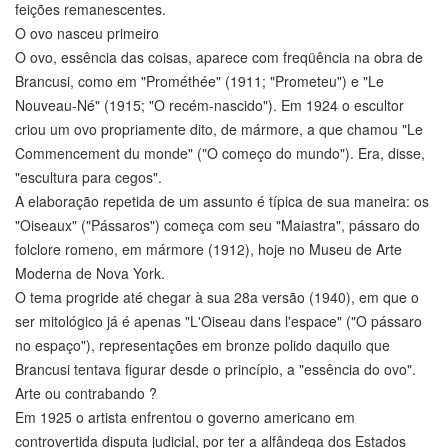
feições remanescentes.
O ovo nasceu primeiro
O ovo, essência das coisas, aparece com freqüência na obra de
Brancusi, como em "Prométhée" (1911; "Prometeu") e "Le
Nouveau-Né" (1915; "O recém-nascido"). Em 1924 o escultor
criou um ovo propriamente dito, de mármore, a que chamou "Le
Commencement du monde" ("O começo do mundo"). Era, disse,
"escultura para cegos".
A elaboração repetida de um assunto é típica de sua maneira: os
"Oiseaux" ("Pássaros") começa com seu "Maiastra", pássaro do
folclore romeno, em mármore (1912), hoje no Museu de Arte
Moderna de Nova York.
O tema progride até chegar à sua 28a versão (1940), em que o
ser mitológico já é apenas "L'Oiseau dans l'espace" ("O pássaro
no espaço"), representações em bronze polido daquilo que
Brancusi tentava figurar desde o princípio, a "essência do ovo".
Arte ou contrabando ?
Em 1925 o artista enfrentou o governo americano em
controvertida disputa judicial, por ter a alfândega dos Estados