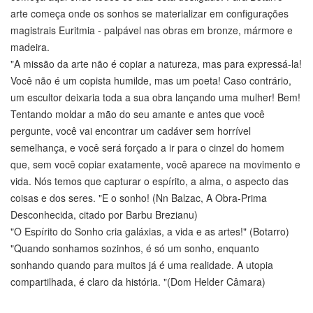
arte começa onde os sonhos se materializar em configurações
magistrais Euritmia - palpável nas obras em bronze, mármore e
madeira.
"A missão da arte não é copiar a natureza, mas para expressá-la!
Você não é um copista humilde, mas um poeta! Caso contrário,
um escultor deixaria toda a sua obra lançando uma mulher! Bem!
Tentando moldar a mão do seu amante e antes que você
pergunte, você vai encontrar um cadáver sem horrível
semelhança, e você será forçado a ir para o cinzel do homem
que, sem você copiar exatamente, você aparece na movimento e
vida. Nós temos que capturar o espírito, a alma, o aspecto das
coisas e dos seres. "E o sonho! (Nn Balzac, A Obra-Prima
Desconhecida, citado por Barbu Brezianu)
"O Espírito do Sonho cria galáxias, a vida e as artes!" (Botarro)
"Quando sonhamos sozinhos, é só um sonho, enquanto
sonhando quando para muitos já é uma realidade. A utopia
compartilhada, é claro da história. "(Dom Helder Câmara)