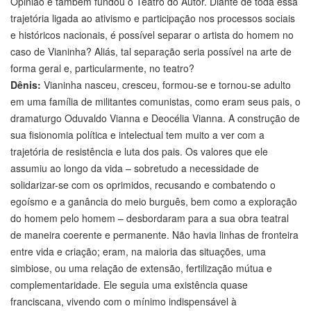
Opinião e também fundou o Teatro do Autor. Diante de toda essa
trajetória ligada ao ativismo e participação nos processos sociais
e históricos nacionais, é possível separar o artista do homem no
caso de Vianinha? Aliás, tal separação seria possível na arte de
forma geral e, particularmente, no teatro?
Dênis:
Vianinha nasceu, cresceu, formou-se e tornou-se adulto
em uma família de militantes comunistas, como eram seus pais, o
dramaturgo Oduvaldo Vianna e Deocélia Vianna. A construção de
sua fisionomia política e intelectual tem muito a ver com a
trajetória de resistência e luta dos pais. Os valores que ele
assumiu ao longo da vida – sobretudo a necessidade de
solidarizar-se com os oprimidos, recusando e combatendo o
egoísmo e a ganância do meio burguês, bem como a exploração
do homem pelo homem – desbordaram para a sua obra teatral
de maneira coerente e permanente. Não havia linhas de fronteira
entre vida e criação; eram, na maioria das situações, uma
simbiose, ou uma relação de extensão, fertilização mútua e
complementaridade. Ele seguia uma existência quase
franciscana, vivendo com o mínimo indispensável à