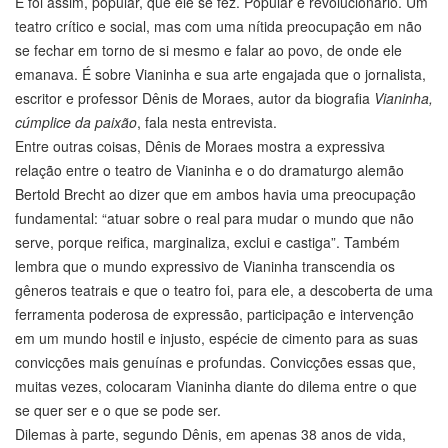
E foi assim, popular, que ele se fez. Popular e revolucionário. Um
teatro crítico e social, mas com uma nítida preocupação em não
se fechar em torno de si mesmo e falar ao povo, de onde ele
emanava. É sobre Vianinha e sua arte engajada que o jornalista,
escritor e professor Dênis de Moraes, autor da biografia
Vianinha,
cúmplice da paixão
, fala nesta entrevista.
Entre outras coisas, Dênis de Moraes mostra a expressiva
relação entre o teatro de Vianinha e o do dramaturgo alemão
Bertold Brecht ao dizer que em ambos havia uma preocupação
fundamental: “atuar sobre o real para mudar o mundo que não
serve, porque reifica, marginaliza, exclui e castiga”. Também
lembra que o mundo expressivo de Vianinha transcendia os
gêneros teatrais e que o teatro foi, para ele, a descoberta de uma
ferramenta poderosa de expressão, participação e intervenção
em um mundo hostil e injusto, espécie de cimento para as suas
convicções mais genuínas e profundas. Convicções essas que,
muitas vezes, colocaram Vianinha diante do dilema entre o que
se quer ser e o que se pode ser.
Dilemas à parte, segundo Dênis, em apenas 38 anos de vida,