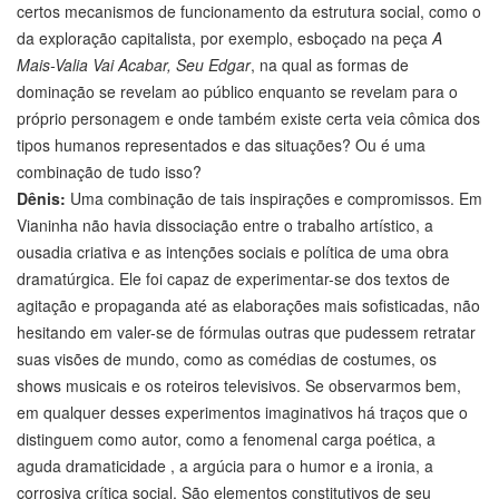
certos mecanismos de funcionamento da estrutura social, como o
da exploração capitalista, por exemplo, esboçado na peça
A
Mais-Valia Vai Acabar, Seu Edgar
, na qual as formas de
dominação se revelam ao público enquanto se revelam para o
próprio personagem e onde também existe certa veia cômica dos
tipos humanos representados e das situações? Ou é uma
combinação de tudo isso?
Dênis:
Uma combinação de tais inspirações e compromissos. Em
Vianinha não havia dissociação entre o trabalho artístico, a
ousadia criativa e as intenções sociais e política de uma obra
dramatúrgica. Ele foi capaz de experimentar-se dos textos de
agitação e propaganda até as elaborações mais sofisticadas, não
hesitando em valer-se de fórmulas outras que pudessem retratar
suas visões de mundo, como as comédias de costumes, os
shows musicais e os roteiros televisivos. Se observarmos bem,
em qualquer desses experimentos imaginativos há traços que o
distinguem como autor, como a fenomenal carga poética, a
aguda dramaticidade , a argúcia para o humor e a ironia, a
corrosiva crítica social. São elementos constitutivos de seu