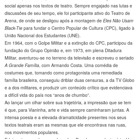
social apenas nos textos de teatro. Sempre engajado nas lutas e
discussões de seu tempo, ele foi participante ativo do Teatro de
Arena, de onde se desligou após a montagem de
Eles Não Usam
Black-Tie
para fundar o Centro Popular de Cultura (CPC), ligado à
União Nacional dos Estudantes (UNE).
Em 1964, com o Golpe Militar e a extinção do CPC, participou da
fundação do Grupo Opinião e, em 1973, em plena Ditadura
Militar, aventurou-se no terreno da televisão e escreveu o seriado
A Grande Família
, com Armando Costa. Uma comédia de
costumes que, tomando como protagonista uma remediada
família brasileira, conseguiu driblar duas censuras, a da TV Globo
e a dos militares, e produzir um conteúdo crítico que evidenciava
a difícil vida do país nos “anos de chumbo”.
Ao lançar um olhar sobre sua trajetória, a impressão que se tem
é que, para Vianinha, arte e vida sempre caminharam juntas. A
intensa poesia e a elevada dramaticidade presentes nos seus
textos teatrais eram as mesmas que ele encontrava nas ruas,
nos movimentos populares.