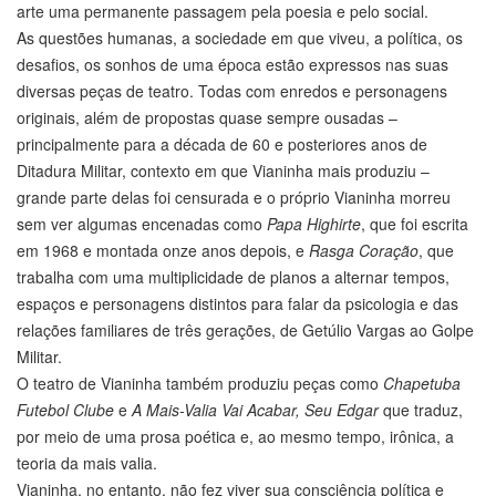
arte uma permanente passagem pela poesia e pelo social.
As questões humanas, a sociedade em que viveu, a política, os
desafios, os sonhos de uma época estão expressos nas suas
diversas peças de teatro. Todas com enredos e personagens
originais, além de propostas quase sempre ousadas –
principalmente para a década de 60 e posteriores anos de
Ditadura Militar, contexto em que Vianinha mais produziu –
grande parte delas foi censurada e o próprio Vianinha morreu
sem ver algumas encenadas como
Papa Highirte
, que foi escrita
em 1968 e montada onze anos depois, e
Rasga Coração
, que
trabalha com uma multiplicidade de planos a alternar tempos,
espaços e personagens distintos para falar da psicologia e das
relações familiares de três gerações, de Getúlio Vargas ao Golpe
Militar.
O teatro de Vianinha também produziu peças como
Chapetuba
Futebol Clube
e
A Mais-Valia Vai Acabar, Seu Edgar
que traduz,
por meio de uma prosa poética e, ao mesmo tempo, irônica, a
teoria da mais valia.
Vianinha, no entanto, não fez viver sua consciência política e