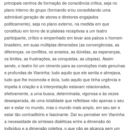
principais centros de formação de consciência crítica, seja no
plano interno do grupo (formando e/ou consolidando uma
admirável geração de atores e diretores engajados
politicamente), seja no plano externo, na medida em que
constituiu em torno de si plateias receptivas a um teatro
participante, crítico e empenhado em levar aos palcos o homem
brasileiro, em suas múltiplas dimensões (as convergências, as
diferenças, os conflitos, os anseios, as dúvidas, as esperanças,
os limites, as frustrações, as conquistas, as utopias). Assim
sendo, o teatro foi um cimento para as convicções mais genuínas
e profundas de Vianinha; tudo aquilo que ele sentia e almejava,
tudo que lhe incomoda e doía, tudo aquilo que tinha urgência e
impelia à criação e à interpretação estavam relacionados,
efetivamente, a uma busca, determinada, vigorosa e às vezes
desesperada, de uma totalidade que refletisse não apenas o seu
ser e estar no mundo, mas o mundo mais amplo, em seu ser e
estar tão contraditório e fascinante. Daí eu perceber em Vianinha
a necessidade de sínteses dialéticas entre a dimensão do
indivíduo e a dimensão coletiva, o que não se alcança sem um