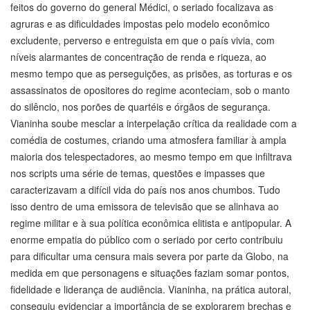
feitos do governo do general Médici, o seriado focalizava as
agruras e as dificuldades impostas pelo modelo econômico
excludente, perverso e entreguista em que o país vivia, com
níveis alarmantes de concentração de renda e riqueza, ao
mesmo tempo que as perseguições, as prisões, as torturas e os
assassinatos de opositores do regime aconteciam, sob o manto
do silêncio, nos porões de quartéis e órgãos de segurança.
Vianinha soube mesclar a interpelação crítica da realidade com a
comédia de costumes, criando uma atmosfera familiar à ampla
maioria dos telespectadores, ao mesmo tempo em que infiltrava
nos scripts uma série de temas, questões e impasses que
caracterizavam a difícil vida do país nos anos chumbos. Tudo
isso dentro de uma emissora de televisão que se alinhava ao
regime militar e à sua política econômica elitista e antipopular. A
enorme empatia do público com o seriado por certo contribuiu
para dificultar uma censura mais severa por parte da Globo, na
medida em que personagens e situações faziam somar pontos,
fidelidade e liderança de audiência. Vianinha, na prática autoral,
conseguiu evidenciar a importância de se explorarem brechas e