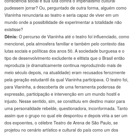
consciência social e sua luta contra o imperialismo cultural
pudessem jorrar? Ou, perguntado de outra forma, alguém como
Vianinha renunciaria ao teatro e seria capaz de viver em um
mundo onde a possibilidade de experimentar a totalidade não
existisse?
Dênis:
O percurso de Vianinha até o teatro foi influenciado, como
mencionei, pela atmosfera familiar e também pelo contexto das
lutas sociais e políticas dos anos 50. A sociedade burguesa e o
tipo de desenvolvimento excludente e elitista que o Brasil então
reproduzia (e dramaticamente continua reproduzindo mais de
meio século depois, na atualidade) eram recusados ferozmente
pela geração estudantil da qual Vianinha participava. O teatro foi,
para Vianinha, a descoberta de uma ferramenta poderosa de
expressão, participação e intervenção em um mundo hostil e
injusto. Nesse sentido, sim, se constituiu em destino maior para
uma personalidade rebelde, questionadora, inconformada. Tanto
assim que o grupo no qual ele despontou e depois viria a ser um
dos expoentes, o célebre Teatro de Arena de São Paulo, se
projetou no cenário artístico e cultural do país como um dos