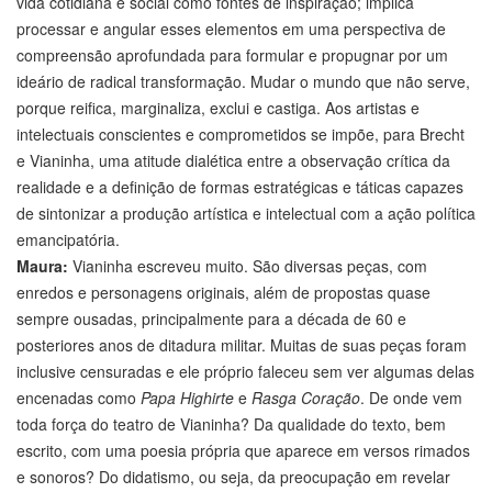
vida cotidiana e social como fontes de inspiração; implica
processar e angular esses elementos em uma perspectiva de
compreensão aprofundada para formular e propugnar por um
ideário de radical transformação. Mudar o mundo que não serve,
porque reifica, marginaliza, exclui e castiga. Aos artistas e
intelectuais conscientes e comprometidos se impõe, para Brecht
e Vianinha, uma atitude dialética entre a observação crítica da
realidade e a definição de formas estratégicas e táticas capazes
de sintonizar a produção artística e intelectual com a ação política
emancipatória.
Maura:
Vianinha escreveu muito. São diversas peças, com
enredos e personagens originais, além de propostas quase
sempre ousadas, principalmente para a década de 60 e
posteriores anos de ditadura militar. Muitas de suas peças foram
inclusive censuradas e ele próprio faleceu sem ver algumas delas
encenadas como
Papa Highirte
e
Rasga Coração
. De onde vem
toda força do teatro de Vianinha? Da qualidade do texto, bem
escrito, com uma poesia própria que aparece em versos rimados
e sonoros? Do didatismo, ou seja, da preocupação em revelar