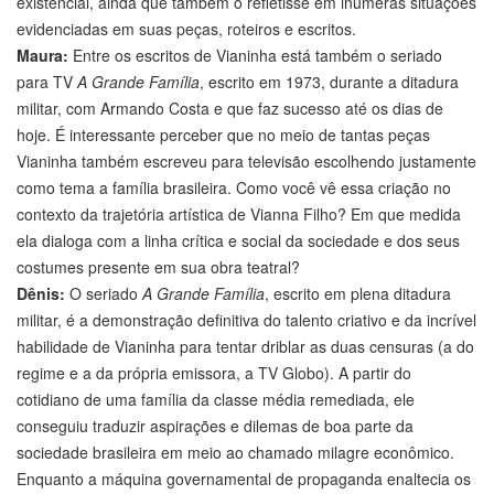
existencial, ainda que também o refletisse em inúmeras situações
evidenciadas em suas peças, roteiros e escritos.
Maura:
Entre os escritos de Vianinha está também o seriado
para TV
A Grande Família
, escrito em 1973, durante a ditadura
militar, com Armando Costa e que faz sucesso até os dias de
hoje. É interessante perceber que no meio de tantas peças
Vianinha também escreveu para televisão escolhendo justamente
como tema a família brasileira. Como você vê essa criação no
contexto da trajetória artística de Vianna Filho? Em que medida
ela dialoga com a linha crítica e social da sociedade e dos seus
costumes presente em sua obra teatral?
Dênis:
O seriado
A Grande Família
, escrito em plena ditadura
militar, é a demonstração definitiva do talento criativo e da incrível
habilidade de Vianinha para tentar driblar as duas censuras (a do
regime e a da própria emissora, a TV Globo). A partir do
cotidiano de uma família da classe média remediada, ele
conseguiu traduzir aspirações e dilemas de boa parte da
sociedade brasileira em meio ao chamado milagre econômico.
Enquanto a máquina governamental de propaganda enaltecia os