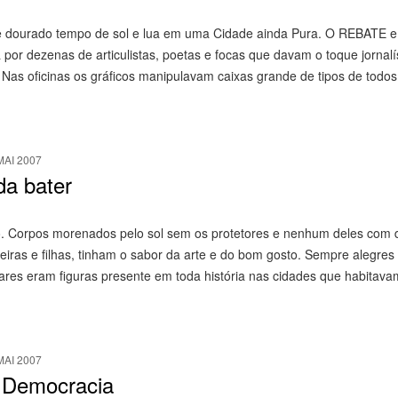
te dourado tempo de sol e lua em uma Cidade ainda Pura. O REBATE e
r dezenas de articulistas, poetas e focas que davam o toque jornalí
Nas oficinas os gráficos manipulavam caixas grande de tipos de todos
MAI 2007
da bater
iro. Corpos morenados pelo sol sem os protetores e nenhum deles com
iras e filhas, tinham o sabor da arte e do bom gosto. Sempre alegres
res eram figuras presente em toda história nas cidades que habitav
MAI 2007
a Democracia