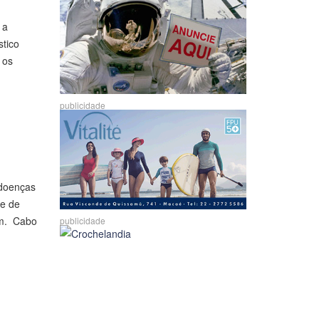
 a
stico
 os
publicidade
 doenças
 e de
am. Cabo
publicidade