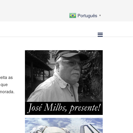
Português
▼
eita as
 que
 morada.