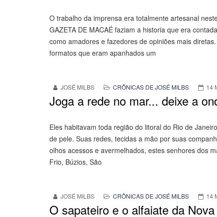
O trabalho da imprensa era totalmente artesanal nes
GAZETA DE MACAÉ faziam a historia que era contada po
como amadores e fazedores de opiniões mais diretas. 
formatos que eram apanhados um
JOSÉ MILBS
CRÔNICAS DE JOSÉ MILBS
14 
Joga a rede no mar... deixe a on
Eles habitavam toda região do litoral do Rio de Jane
de pele. Suas redes, tecidas a mão por suas companhe
olhos acessos e avermelhados, estes senhores dos ma
Frio, Búzios, São
JOSÉ MILBS
CRÔNICAS DE JOSÉ MILBS
14 
O sapateiro e o alfaiate da Nov