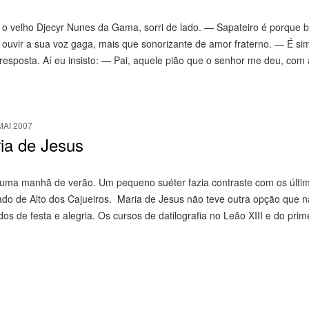
, o velho Djecyr Nunes da Gama, sorri de lado. — Sapateiro é porque 
ouvir a sua voz gaga, mais que sonorizante de amor fraterno. — É s
resposta. Aí eu insisto: — Pai, aquele pião que o senhor me deu, com a
MAI 2007
ia de Jesus
e uma manhã de verão. Um pequeno suéter fazia contraste com os últim
ado de Alto dos Cajueiros. Maria de Jesus não teve outra opção que n
 de festa e alegria. Os cursos de datilografia no Leão XIII e do prim