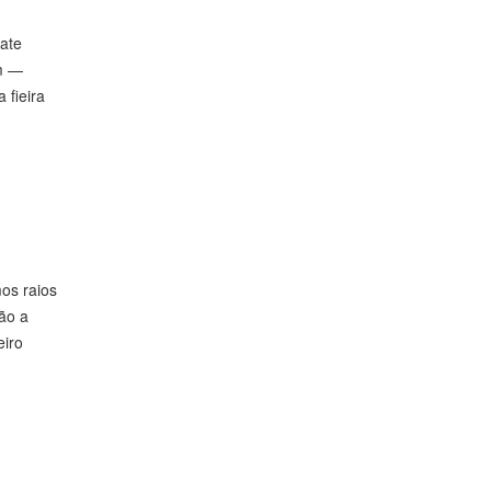
bate
im —
 fieira
os raios
ão a
eiro