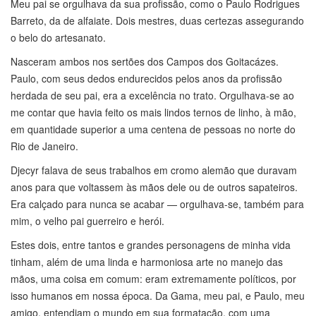
Meu pai se orgulhava da sua profissão, como o Paulo Rodrigues
Barreto, da de alfaiate. Dois mestres, duas certezas assegurando
o belo do artesanato.
Nasceram ambos nos sertões dos Campos dos Goitacázes.
Paulo, com seus dedos endurecidos pelos anos da profissão
herdada de seu pai, era a excelência no trato. Orgulhava-se ao
me contar que havia feito os mais lindos ternos de linho, à mão,
em quantidade superior a uma centena de pessoas no norte do
Rio de Janeiro.
Djecyr falava de seus trabalhos em cromo alemão que duravam
anos para que voltassem às mãos dele ou de outros sapateiros.
Era calçado para nunca se acabar — orgulhava-se, também para
mim, o velho pai guerreiro e herói.
Estes dois, entre tantos e grandes personagens de minha vida
tinham, além de uma linda e harmoniosa arte no manejo das
mãos, uma coisa em comum: eram extremamente políticos, por
isso humanos em nossa época. Da Gama, meu pai, e Paulo, meu
amigo, entendiam o mundo em sua formatação, com uma