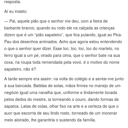
resposta.
Aí eu insisto:
— Pai, aquele pião que o senhor me deu, com a fieira de
barbante branco, quando eu rodo ele na calçada as crianças
dizem que é um “pião sapateiro”, que fica pulando, igual ao Pica-
Pau dos desenhos animados. Acho que agora estou entendendo
o que o senhor quer dizer. Esse toc, toc, toc, toc do martelo, no
ferro igual a um pé, virado para cima, que o senhor bate na sua
coxa, na roupa toda remendada pela vovó, é o motivo do nome
sapateiro, não é?
A tarde sempre era assim: na volta do colégio e a sentar-me junto
à sua bancada. Batidas de solas, mãos firmes no manejo de um
negócio igual uma navalha que, uniforme e lindamente tocada
pelos dedos do mestre, ia torneando o couro, dando formas de
sapatos. Latas de colas, olhar fixo na arte e a certeza de que o
suor que escorria de seu lindo rosto, torneado de um morenar
meio aloirado, lhe garantiria o sustendo da família.