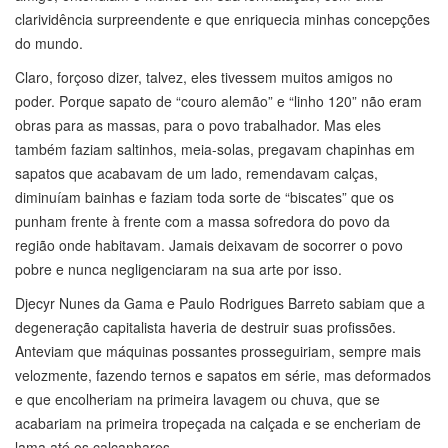
clarividência surpreendente e que enriquecia minhas concepções
do mundo.
Claro, forçoso dizer, talvez, eles tivessem muitos amigos no
poder. Porque sapato de “couro alemão” e “linho 120” não eram
obras para as massas, para o povo trabalhador. Mas eles
também faziam saltinhos, meia-solas, pregavam chapinhas em
sapatos que acabavam de um lado, remendavam calças,
diminuíam bainhas e faziam toda sorte de “biscates” que os
punham frente à frente com a massa sofredora do povo da
região onde habitavam. Jamais deixavam de socorrer o povo
pobre e nunca negligenciaram na sua arte por isso.
Djecyr Nunes da Gama e Paulo Rodrigues Barreto sabiam que a
degeneração capitalista haveria de destruir suas profissões.
Anteviam que máquinas possantes prosseguiriam, sempre mais
velozmente, fazendo ternos e sapatos em série, mas deformados
e que encolheriam na primeira lavagem ou chuva, que se
acabariam na primeira tropeçada na calçada e se encheriam de
lama até os calcanhares...