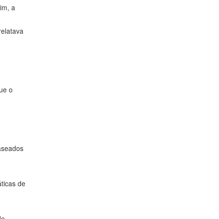
im, a
relatava
que o
baseados
ticas de
de