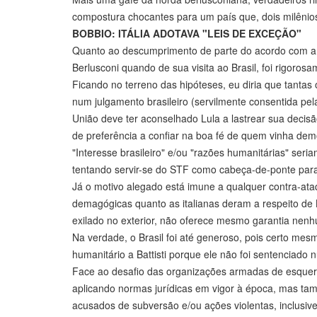
compostura chocantes para um país que, dois milênios 
BOBBIO: ITÁLIA ADOTAVA "LEIS DE EXCEÇÃO"
Quanto ao descumprimento de parte do acordo com a I
Berlusconi quando de sua visita ao Brasil, foi rigoros
Ficando no terreno das hipóteses, eu diria que tantas 
num julgamento brasileiro (servilmente consentida pel
União deve ter aconselhado Lula a lastrear sua decisã
de preferência a confiar na boa fé de quem vinha de
"Interesse brasileiro" e/ou "razões humanitárias" seri
tentando servir-se do STF como cabeça-de-ponte para
Já o motivo alegado está imune a qualquer contra-ataq
demagógicas quanto as italianas deram a respeito de B
exilado no exterior, não oferece mesmo garantia nenhum
Na verdade, o Brasil foi até generoso, pois certo mes
humanitário a Battisti porque ele não foi sentenciad
Face ao desafio das organizações armadas de esquerd
aplicando normas jurídicas em vigor à época, mas tam
acusados de subversão e/ou ações violentas, inclusiv