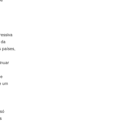
ressiva
 da
s países,
inuar
 e
de um
 só
s