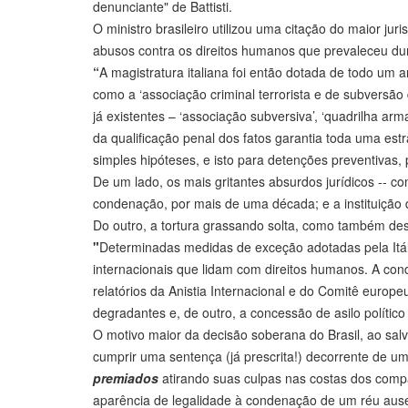
denunciante" de Battisti.
O ministro brasileiro utilizou uma citação do maior jur
abusos contra os direitos humanos que prevaleceu d
“
A magistratura italiana foi então dotada de todo um a
como a ‘associação criminal terrorista e de subversão 
já existentes – ‘associação subversiva’, ‘quadrilha ar
da qualificação penal dos fatos garantia toda uma estr
simples hipóteses, e isto para detenções preventivas,
De um lado, os mais gritantes absurdos jurídicos -- 
condenação, por mais de uma década; e a instituição de
Do outro, a tortura grassando solta, como também de
"
Determinadas medidas de exceção adotadas pela Itál
internacionais que lidam com direitos humanos. A co
relatórios da Anistia Internacional e do Comitê euro
degradantes e, de outro, a concessão de asilo político 
O motivo maior da decisão soberana do Brasil, ao salv
cumprir uma sentença (já prescrita!) decorrente de um
premiados
atirando suas culpas nas costas dos comp
aparência de legalidade à condenação de um réu ausen