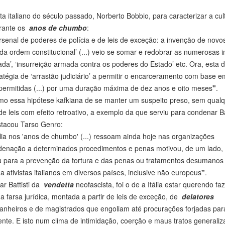
ista italiano do século passado, Norberto Bobbio, para caracterizar a cul
urante os
anos de chumbo
:
rsenal de poderes de polícia e de leis de exceção: a invenção de novos
da ordem constitucional’ (...) veio se somar e redobrar as numerosas i
mada’, ‘insurreição armada contra os poderes do Estado’ etc. Ora, esta d
atégia de ‘arrastão judiciário’ a permitir o encarceramento com base e
 permitidas (...) por uma duração máxima de dez anos e oito meses
"
.
como essa hipótese kafkiana de se manter um suspeito preso, sem qual
 leis com efeito retroativo, a exemplo da que serviu para condenar Bat
stacou Tarso Genro:
ia nos 'anos de chumbo' (...) ressoam ainda hoje nas organizações
ndenação a determinados procedimentos e penas motivou, de um lado,
peu para a prevenção da tortura e das penas ou tratamentos desumanos
a ativistas italianos em diversos países, inclusive não europeus
"
.
ar Battisti da
vendetta
neofascista, foi o de a Itália estar querendo fa
a farsa jurídica, montada a partir de leis de exceção, de
delatores
anheiros e de magistrados que engoliam até procurações forjadas pa
te. E isto num clima de intimidação, coerção e maus tratos generaliz