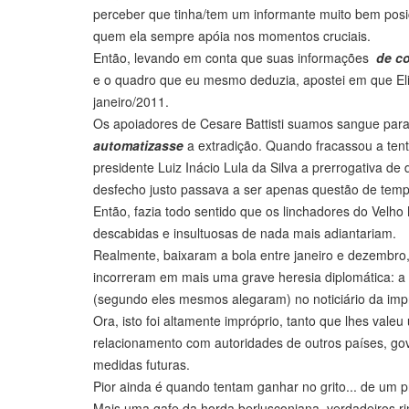
perceber que tinha/tem um informante muito bem posici
quem ela sempre apóia nos momentos cruciais.
Então, levando em conta que suas informações
de c
e o quadro que eu mesmo deduzia, apostei em que Elia
janeiro/2011.
Os apoiadores de Cesare Battisti suamos sangue para
automatizasse
a extradição. Quando fracassou a tent
presidente Luiz Inácio Lula da Silva a prerrogativa de
desfecho justo passava a ser apenas questão de temp
Então, fazia todo sentido que os linchadores do Vel
descabidas e insultuosas de nada mais adiantariam.
Realmente, baixaram a bola entre janeiro e dezembro,
incorreram em mais uma grave heresia diplomática:
(segundo eles mesmos alegaram) no noticiário da imp
Ora, isto foi altamente impróprio, tanto que lhes va
relacionamento com autoridades de outros países, gov
medidas futuras.
Pior ainda é quando tentam ganhar no grito... de um p
Mais uma gafe da horda berlusconiana, verdadeiros rino