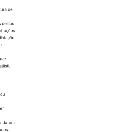
tura de
 delitos
nfrações
ilatação
m
quer
tisti.
 ou
zer
ra darem
ados.