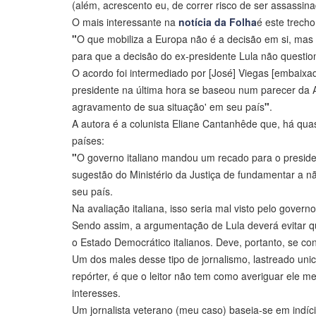
(além, acrescento eu, de correr risco de ser assassina
O mais interessante na
notícia da Folha
é este trecho
"
O que mobiliza a Europa não é a decisão em si, mas 
para que a decisão do ex-presidente Lula não questiona
O acordo foi intermediado por [José] Viegas [embaixado
presidente na última hora se baseou num parecer da A
agravamento de sua situação' em seu país
"
.
A autora é a colunista Eliane Cantanhêde que, há qu
países:
"
O governo italiano mandou um recado para o president
sugestão do Ministério da Justiça de fundamentar a não 
seu país.
Na avaliação italiana, isso seria mal visto pelo governo,
Sendo assim, a argumentação de Lula deverá evitar qua
o Estado Democrático italianos. Deve, portanto, se con
Um dos males desse tipo de jornalismo, lastreado uni
repórter, é que o leitor não tem como averiguar ele 
interesses.
Um jornalista veterano (meu caso) baseia-se em indíc