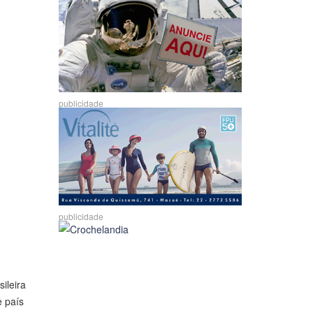
publicidade
publicidade
ileira
e país