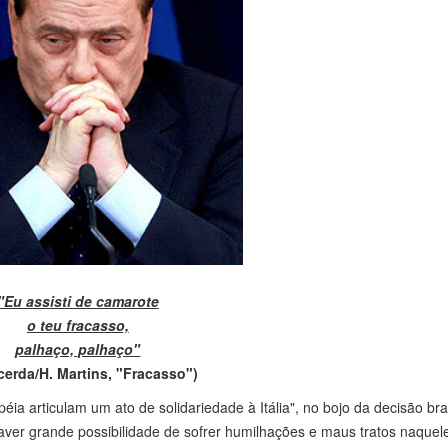
"Eu assisti de camarote
o teu fracasso,
palhaço, palhaço"
cerda/H. Martins, "Fracasso"
)
ia articulam um ato de solidariedade à Itália", no bojo da decisão bras
 haver grande possibilidade de sofrer humilhações e maus tratos naquel