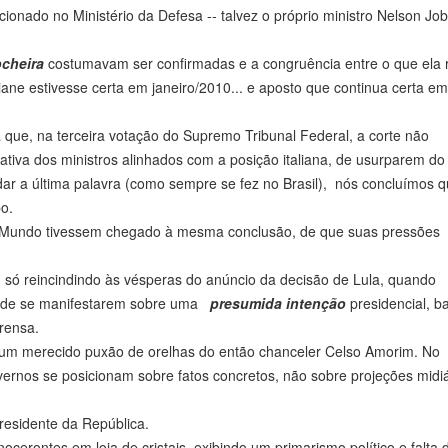
onado no Ministério da Defesa -- talvez o próprio ministro Nelson Job
ocheira
costumavam ser confirmadas e a congruência entre o que ela 
ne estivesse certa em janeiro/2010... e aposto que continua certa em
 que, na terceira votação do Supremo Tribunal Federal, a corte não
ativa dos ministros alinhados com a posição italiana, de usurparem do
 dar a última palavra (como sempre se fez no Brasil), nós concluímos 
o.
ho Mundo tivessem chegado à mesma conclusão, de que suas pressões
 só reincindindo às vésperas do anúncio da decisão de Lula, quando
 a de se manifestarem sobre uma
presumida intenção
presidencial, 
rensa.
leu um merecido puxão de orelhas do então chanceler Celso Amorim. No
ernos se posicionam sobre fatos concretos, não sobre projeções midiá
residente da República.
cerontes em loja de cristais, exibindo um primarismo político e falta 