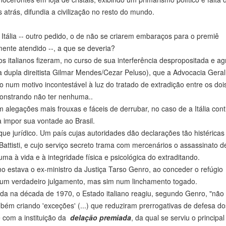
atrás, difundia a civilização no resto do mundo.
tália -- outro pedido, o de não se criarem embaraços para o premiê
amente atendido --, a que se deveria?
os italianos fizeram, no curso de sua interferência despropositada e ag
a dupla direitista Gilmar Mendes/Cezar Peluso), que a Advocacia Geral
o num motivo incontestável à luz do tratado de extradição entre os doi
monstrando não ter nenhuma..
am alegações mais frouxas e fáceis de derrubar, no caso de a Itália cont
 impor sua vontade ao Brasil.
ue jurídico. Um país cujas autoridades dão declarações tão histéricas
attisti, e cujo serviço secreto trama com mercenários o assassinato 
a à vida e à integridade física e psicológica do extraditando.
mo estava o ex-ministro da Justiça Tarso Genro, ao conceder o refúgio
o num verdadeiro julgamento, mas sim num linchamento togado.
a na década de 1970, o Estado italiano reagiu, segundo Genro, "não
bém criando 'exceções' (...) que reduziram prerrogativas de defesa do
e com a instituição da
delação premiada
, da qual se serviu o principal