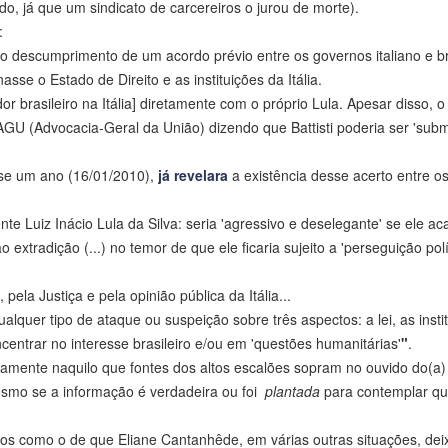
do, já que um sindicato de carcereiros o jurou de morte).
:
o descumprimento de um acordo prévio entre os governos italiano e br
sse o Estado de Direito e as instituições da Itália.
r brasileiro na Itália] diretamente com o próprio Lula. Apesar disso, o
GU (Advocacia-Geral da União) dizendo que Battisti poderia ser 'subm
ase um ano (16/01/2010),
já revelara
a existência desse acerto entre os
e Luiz Inácio Lula da Silva: seria 'agressivo e deselegante' se ele ac
extradição (...) no temor de que ele ficaria sujeito a 'perseguição polí
 pela Justiça e pela opinião pública da Itália...
lquer tipo de ataque ou suspeição sobre três aspectos: a lei, as insti
centrar no interesse brasileiro e/ou em 'questões humanitárias'
"
.
camente naquilo que fontes dos altos escalões sopram no ouvido do(a)
mesmo se a informação é verdadeira ou foi
plantada
para contemplar qu
ios como o de que Eliane Cantanhêde, em várias outras situações, dei