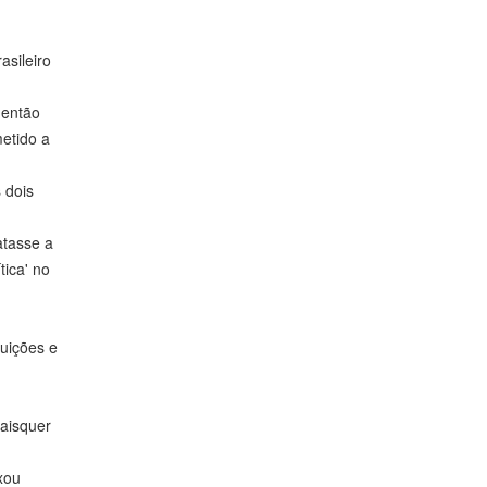
asileiro
 então
etido a
 dois
atasse a
tica' no
tuições e
aisquer
xou