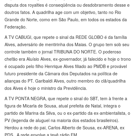
disputa dos royalties é conseqüência ou desdobramento desse e
doutros fatos. A quadrilha age com um objetivo, tanto no Rio
Grande do Norte, como em São Paulo, em todos os estados da
Federação.
A TV CABUGI, que repete o sinal da REDE GLOBO é da família
Alves, adversário de mentirinha dos Maias. O grupo tem sob seu
controle também o jornal TRIBUNA DO NORTE. O poderoso
chefão era Aluísio Alves, ex-governador, já falecido e hoje o trono
é ocupado pelo filho Henrique Alves filiado ao PMDB e provável
futuro presidente da Câmara dos Deputados na política de
alianças do PT. Garibaldi Alves, outro membro do clã/quadrilha
dos Alves é hoje o ministro da Previdência.
A TV PONTA NEGRA, que repete o sinal do SBT, tem à frente a
figura de Micarla de Sousa, atual prefeita de Natal, integra o
partido de Marina da Silva, ou o ex-partido da ex-ambientalista, o
PV (legenda de aluguel na maioria dos estados brasileiros).
Herdou a rede do pai, Carlos Alberto de Sousa, ex-ARENA, ex
PDS. A rede envolve a tevê rádio FM.