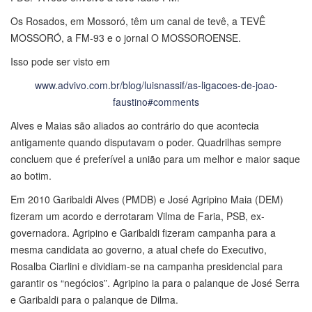
Os Rosados, em Mossoró, têm um canal de tevê, a TEVÊ
MOSSORÓ, a FM-93 e o jornal O MOSSOROENSE.
Isso pode ser visto em
www.advivo.com.br/blog/luisnassif/as-ligacoes-de-joao-
faustino#comments
Alves e Maias são aliados ao contrário do que acontecia
antigamente quando disputavam o poder. Quadrilhas sempre
concluem que é preferível a união para um melhor e maior saque
ao botim.
Em 2010 Garibaldi Alves (PMDB) e José Agripino Maia (DEM)
fizeram um acordo e derrotaram Vilma de Faria, PSB, ex-
governadora. Agripino e Garibaldi fizeram campanha para a
mesma candidata ao governo, a atual chefe do Executivo,
Rosalba Ciarlini e dividiam-se na campanha presidencial para
garantir os “negócios”. Agripino ia para o palanque de José Serra
e Garibaldi para o palanque de Dilma.