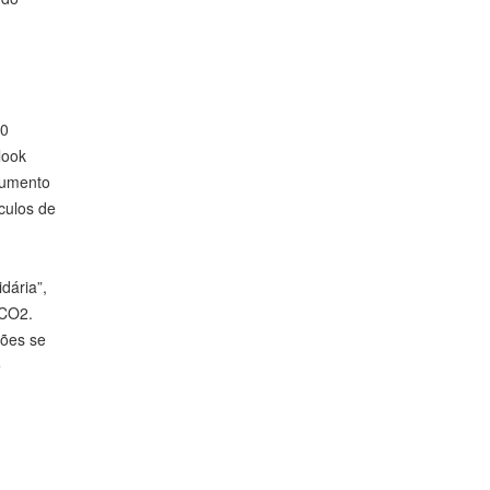
20
look
aumento
culos de
dária”,
 CO2.
ções se
e