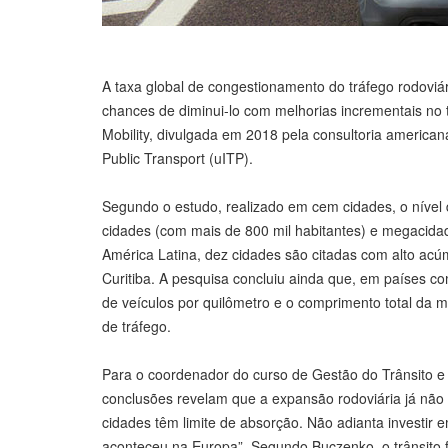
A taxa global de congestionamento do tráfego rodov
chances de diminui-lo com melhorias incrementais no t
Mobility, divulgada em 2018 pela consultoria americana
Public Transport (uITP).
Segundo o estudo, realizado em cem cidades, o níve
cidades (com mais de 800 mil habitantes) e megacid
América Latina, dez cidades são citadas com alto acúm
Curitiba. A pesquisa concluiu ainda que, em países co
de veículos por quilômetro e o comprimento total da 
de tráfego.
Para o coordenador do curso de Gestão do Trânsito e 
conclusões revelam que a expansão rodoviária já não 
cidades têm limite de absorção. Não adianta investi
aconteceu na Europa”. Segundo Buczenko, o trânsito fi