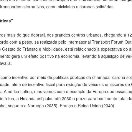
ransportes alternativos, como bicicletas e caronas solidárias.
áticas”
ros mais do que dobrará nos grandes centros urbanos, chegando a 1
cordo com a pesquisa realizada pelo International Transport Forum Out
 Gestão do Trânsito e Mobilidade, está relacionado à expectativa do 
ento gera um efeito positivo na economia, levando à aquisição de veí
avalia.
 como incentivo por meio de políticas públicas da chamada “carona soli
cidade, além de incentivo fiscal para redução de veículos emissores de
na América Latina, mas vemos com o exemplo da Europa que essas a
ão à toa, a Holanda estipulou até 2030 o prazo para banimento total d
nho, seguem a Noruega (2035), França e Reino Unido (2040).