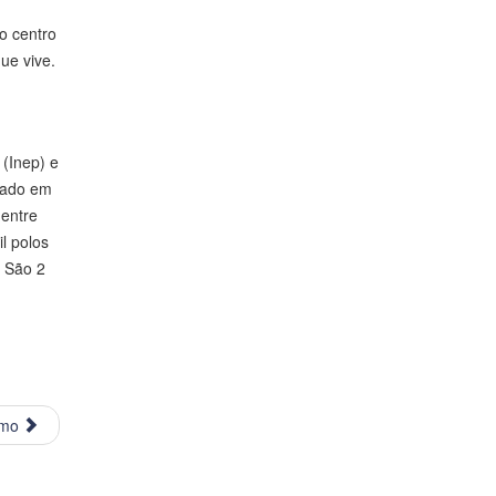
o centro
ue vive.
 (Inep) e
diado em
 entre
l polos
. São 2
imo