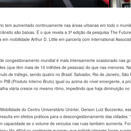
iário tem aumentado continuamente nas áreas urbanas em todo o mund
rânsito são baixas. É o que revela a 3ª edição da pesquisa The Future
 em mobilidade Arthur D. Little em parceria com International Associat
l de congestionamento mundial é mais intensamente ocasionado nas g
ades (que têm mais de 10 milhões de pessoas) do que nas menores. N
ulo de tráfego, sendo quatro no Brasil: Salvador, Rio de Janeiro, São 
m PIB (Produto Interno Bruto) igual ou acima do nível emergente, a p
malha viária cresce no mesmo ritmo, impedindo que haja diminuição no
Mobilidade do Centro Universitário Uninter, Gerson Luiz Buczenko, es
resulta em efeitos práticos para o descongestionamento das cidades. 
r em capacidade se o volume de veículos nas ruas também aumenta. Foi
cou tão difícil no continente europeu que individualmente foram surgi