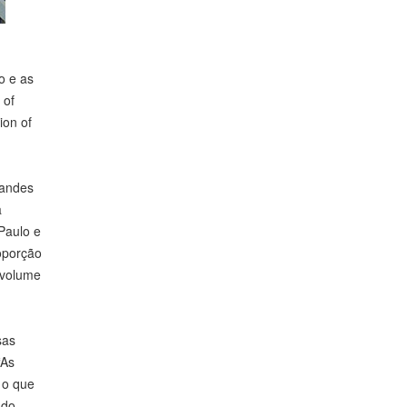
o e as
 of
ion of
randes
a
Paulo e
roporção
 volume
sas
“As
 o que
ndo