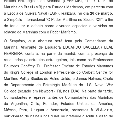
Político Estratégicos da Marinha (CEPE-MB), “Think Tank” da
Marinha do Brasil (MB) para Estudos Marítimos, em parceria com
a Escola de Guerra Naval (EGN), realizará,
no dia 26 de março
,
o Simpósio Internacional “O Poder Marítimo no Século XXI”, a fim
de fomentar o debate sobre diversos aspectos envolvidos na
relação de Marinhas com o Poder Marítimo.
O Simpósio, cuja abertura será feita pelo Comandante da
Marinha, Almirante de Esquadra EDUARDO BACELLAR LEAL
FERREIRA, contará, na parte da manhã, com a presença de
renomados palestrantes estrangeiros, tais como os Professores
Doutores Geoffrey Till, Professor Emérito de Estudos Marítimos
do King's College of London e Presidente do Corbett Centre for
Maritime Policy Studies do Reino Unido, e James Holmes, Chefe
do Departamento de Estratégia Marítima do U.S. Naval War
College (situado em Newport - RI, nos EUA). Na parte da tarde,
Comandantes e representantes de Comandantes das Marinhas
da Argentina, Chile, Equador, Estados Unidos da América,
México, Peru, Uruguai e Venezuela, presentes à VLA-2018,
participarão de painéis nos quais se pretende discutir a visão de