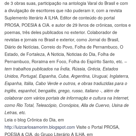
de 3 obras suas, participação na antologia Varal do Brasil e com
a divulgação de escritores que não puderam ir, com a revista
Suplemento literário A ILHA. Editor de conteúdo do portal
PROSA, POESIA & CIA. e autor de 29 livros de crônicas, contos e
poemas, três deles publicados no exterior. Colaborador de
revistas e jornais no Brasil e exterior, como Jornal do Brasil,
Diário de Notícias, Correio do Povo, Folha de Pernambuco, O
Estado, de Fortaleza, A Noticia, Noticias do Dia, Folha de
Pernambuco, Roraima em Foco, Folha do Espírito Santo, etc.
–
tem trabalhos publicados na Índia, Rússia, Grécia, Estados
Unidos, Portugal, Espanha, Cuba, Argentina, Uruguai, Inglaterra,
Espanha, Itália, Cabo Verde e outros, e obras traduzidas para o
inglês, espanhol, bengalês, grego, russo, italiano -, além de
colaborar com vários portais de informação e cultura na Internet,
como Rio Total, Telescópio, Cronópios, Alla de Cuervo, Usina de
Letras, etc.
Leia o blog Crônica do Dia, em
http://luizcarlosamorim.blogspot.com
Visite o Portal PROSA,
POESIA & CIA. do Grupo Literário A ILHA, em