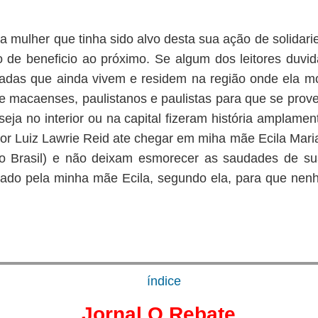
ria mulher que tinha sido alvo desta sua ação de solida
o de beneficio ao próximo. Se algum dos leitores duvi
itadas que ainda vivem e residem na região onde ela 
 macaenses, paulistanos e paulistas para que se prove 
ja no interior ou na capital fizeram história amplam
r Luiz Lawrie Reid ate chegar em miha mãe Ecila Mari
a do Brasil) e não deixam esmorecer as saudades d
deixado pela minha mãe Ecila, segundo ela, para que n
índice
Jornal O Rebate