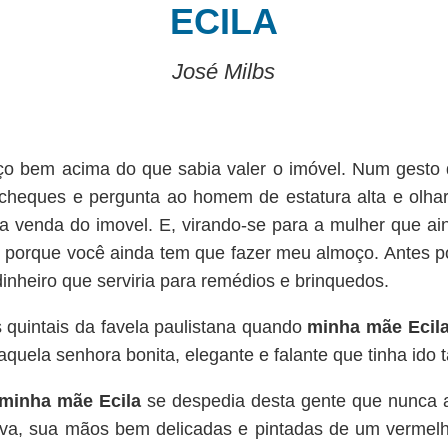
ECILA
José Milbs
ço bem acima do que sabia valer o imóvel. Num gesto 
cheques e pergunta ao homem de estatura alta e olhar
a venda do imovel. E, virando-se para a mulher que 
 porque você ainda tem que fazer meu almoço. Antes p
inheiro que serviria para remédios e brinquedos.
s quintais da favela paulistana quando
minha mãe Ecil
ela senhora bonita, elegante e falante que tinha ido tal
 minha mãe Ecila
se despedia desta gente que nunca a 
lva, sua mãos bem delicadas e pintadas de um vermel