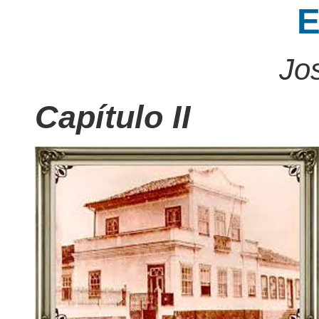
E
Jo
Capítulo II