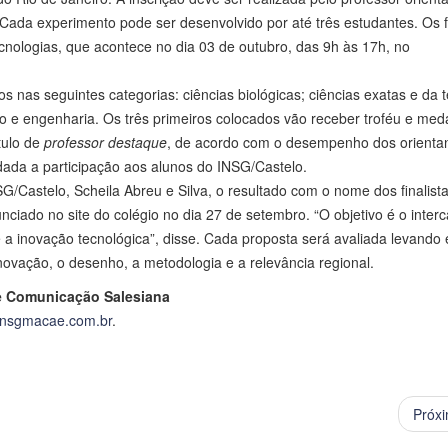
Cada experimento pode ser desenvolvido por até três estudantes. Os fi
nologias, que acontece no dia 03 de outubro, das 9h às 17h, no
s nas seguintes categorias: ciências biológicas; ciências exatas e da t
ão e engenharia. Os três primeiros colocados vão receber troféu e med
ulo de
professor destaque
, de acordo com o desempenho dos orienta
dada a participação aos alunos do INSG/Castelo.
Castelo, Scheila Abreu e Silva, o resultado com o nome dos finalist
nciado no site do colégio no dia 27 de setembro. “O objetivo é o inter
e a inovação tecnológica”, disse. Cada proposta será avaliada levando
inovação, o desenho, a metodologia e a relevância regional.
de Comunicação Salesiana
insgmacae.com.br
.
Próx