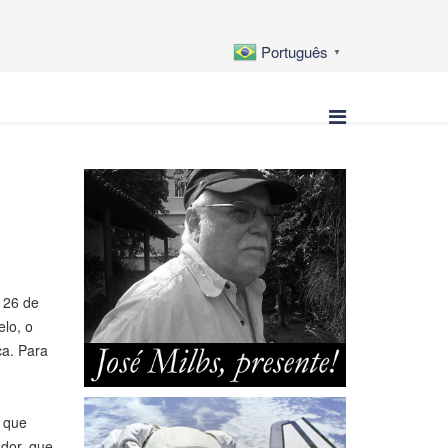
Português
▼
 26 de
lo, o
ca. Para
, que
ador, que