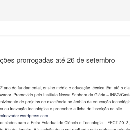
ições prorrogadas até 26 de setembro
 6º ano do fundamental, ensino médio e educação técnica têm até o dia
ador. Promovido pelo Instituto Nossa Senhora da Glória – INSG/Caste
volvimento de projetos de excelência no âmbito da educação tecnológi
fica ou inovação tecnológica e preencher a ficha de inscrição no site
veminovador.wordpress.com
.
enciados para a Feira Estadual de Ciência e Tecnologia – FECT 2013
 Rio de Janeiro. A inscrição deve ser realizada pelo professor orient