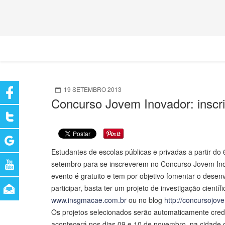
19 SETEMBRO 2013
Concurso Jovem Inovador: inscr
Estudantes de escolas públicas e privadas a partir do
setembro para se inscreverem no Concurso Jovem Inov
evento é gratuito e tem por objetivo fomentar o desen
participar, basta ter um projeto de investigação cientí
www.insgmacae.com.br
ou no blog
http://concursojo
Os projetos selecionados serão automaticamente cred
acontecerá nos dias 09 e 10 de novembro, na cidade do