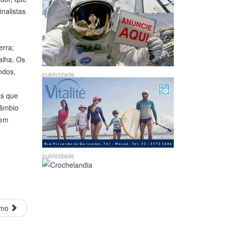
nalistas
erra;
alha. Os
ndos,
publicidade
as que
câmbio
 em
publicidade
imo