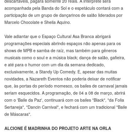
descartáveis, pagará somente 20 reais. A intérprete será
acompanhada pela Banda do Sol e o espetáculo contará com a
participação de um grupo de dançarinos de salão liderados por
Marcelo Chocolate e Sheila Aquino.
Vale adiantar que o Espaço Cultural Asa Branca abrigará
programações especiais abrindo espaços não apenas para os
shows de MPB e samba de raíz, mas também para gêneros
musicais como o soul e a música black; dança de salão, gafieira,
e até para o humor com um dia da semana dedicado,
exclusivamente, a Standy Up Comedy. E, apesar das muitas
novidades, a Nazareth Eventos não poderia deixar de notificar
que, às portas do período momesco, os bailes de carnaval jamais
seriam esquecidos. A programação, de 04 a 08 de março, abrirá
com o 'Baile da Paz', continuará com os bailes "Black", "da Folia
Sertaneja", "Dancin Carnival", e fechará com um tradicional "Baile
de Máscaras".
ALCIONE É MADRINHA DO PROJETO ARTE NA ORLA