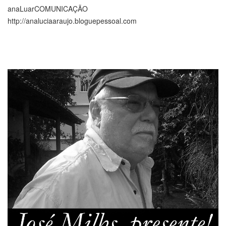
anaLuarCOMUNICAÇÃO
http://analuciaaraujo.bloguepessoal.com