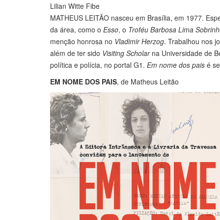
Lilian Witte Fibe
MATHEUS LEITÃO nasceu em Brasília, em 1977. Especia
da área, como o
Esso
, o
Troféu Barbosa Lima Sobrin
menção honrosa no
Vladimir Herzog
. Trabalhou nos j
além de ter sido
Visiting Scholar
na Universidade de Ber
política e polícia, no portal G1.
Em nome dos pais
é seu
EM NOME DOS PAIS
, de Matheus Leitão