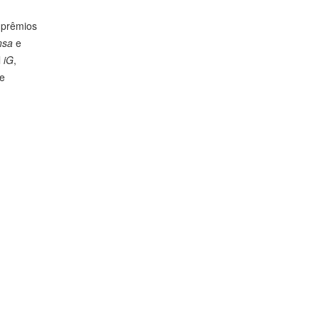
 prêmios
nsa
e
l
iG
,
re