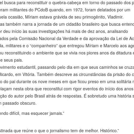
el busca para reconstituir o quebra-cabeça em torno do passado dos p
lo eram militantes do PCdoB quando, em 1972, foram delatados por um
ela ocasião, Míriam estava grávida de seu primogênito, Vladimir.
mas também narra a jornada de um cidadão brasileiro que busca enten
r deu início às suas investigações há mais de dez anos, analisando
tados pela Comissão Nacional da Verdade e da aprovação da Lei de A
da, militares e o “companheiro” que entregou Míriam e Marcelo aos ag
u reconstituindo o ambiente que se vivia nos piores anos da ditadura 
e seus pais.
movimento estudantil, passando pelo dia em que seus caminhos se cru
Ricardo, em Vitória. Também descreve as circunstâncias da prisão do c
o do pai durante os nove meses em que ficou preso em uma solitária n
elaçam nesta obra que reconstitui com rigor eventos do início dos anos
 do autor pelo Brasil atrás de respostas. É sobretudo uma história 
m passado obscuro.
do difícil, mas esquecer jamais.”
inada que reúne o que o jornalismo tem de melhor. Histórico.”