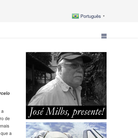
Português
▼
rcelo
 a
ro de
 mais
, que a