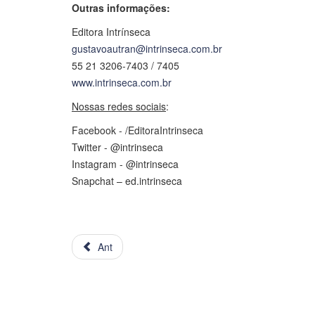
Outras informações:
Editora Intrínseca
gustavoautran@intrinseca.com.br
55 21 3206-7403 / 7405
www.intrinseca.com.br
Nossas redes sociais
:
Facebook - /EditoraIntrinseca
Twitter - @intrinseca
Instagram - @intrinseca
Snapchat – ed.intrinseca
Ant