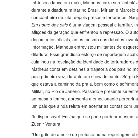
Intrínseca lança em maio, Matheus narra sua inabaláv
durante a ditadura militar no Brasil. Míriam e Marce
companheiro de luta, depois presos e torturados. Naqu
Em nome dos pais
é uma viagem pessoal e familiar, 
aflições da geração que enfrentou a repressão. O auto
documentos oficiais, antes mesmo dos debates levan
Informação. Matheus entrevistou militantes de esquer
ditadura. Esse grandioso esforço de reportagem acabo
culminou na revelação da identidade de torturadores d
Matheus conta em detalhes a trajetória dos pais no 
pela primeira vez, durante um show do cantor Sérgio 
que estava a caminho da praia, bem como o sofriment
Militar, no Rio de Janeiro. Passado e presente se entr
ao mesmo tempo, apresenta a emocionante peregrinação
um país que ainda reluta em acertar as contas com u
“Indispensável. Ensina que se pode perdoar mesmo sen
Zuenir Ventura
“Um grito de amor e de protesto numa reportagem obst