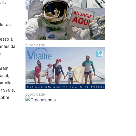
ais
der as
cesso à
publicidade
entes da
e
zaram
asal,
a Vila
 1970 e,
publicidade
sobre