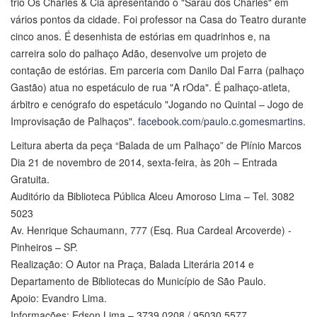
trio Os Charles & Cia apresentando o "Sarau dos Charles" em
vários pontos da cidade. Foi professor na Casa do Teatro durante
cinco anos. É desenhista de estórias em quadrinhos e, na
carreira solo do palhaço Adão, desenvolve um projeto de
contação de estórias. Em parceria com Danilo Dal Farra (palhaço
Gastão) atua no espetáculo de rua "A rOda". É palhaço-atleta,
árbitro e cenógrafo do espetáculo "Jogando no Quintal – Jogo de
Improvisação de Palhaços".
facebook.com/paulo.c.gomesmartins
.
Leitura aberta da peça “Balada de um Palhaço” de Plínio Marcos
Dia 21 de novembro de 2014, sexta-feira, às 20h – Entrada
Gratuita.
Auditório da Biblioteca Pública Alceu Amoroso Lima – Tel. 3082
5023
Av. Henrique Schaumann, 777 (Esq. Rua Cardeal Arcoverde) -
Pinheiros – SP.
Realização: O Autor na Praça, Balada Literária 2014 e
Departamento de Bibliotecas do Município de São Paulo.
Apoio: Evandro Lima.
Informações: Edson Lima – 3739 0208 / 95030 5577.