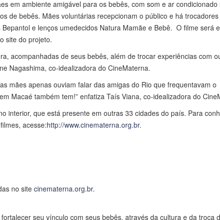
ães em ambiente amigável para os bebês, com som e ar condicionado 
os de bebês. Mães voluntárias recepcionam o público e há trocadores
s Bepantol e lenços umedecidos Natura Mamãe e Bebê. O filme será e
site do projeto.
ora, acompanhadas de seus bebês, além de trocar experiências com o
ene Nagashima, co-idealizadora do CineMaterna.
 as mães apenas ouviam falar das amigas do Rio que frequentavam o
 em Macaé também tem!” enfatiza Taís Viana, co-idealizadora do Cine
no interior, que está presente em outras 33 cidades do país. Para conh
filmes, acesse:
http://www.cinematerna.org.br
.
das no site
cinematerna.org.br
.
ortalecer seu vínculo com seus bebês, através da cultura e da troca 