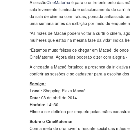
A sessão
CineMaterna
é para o entretenimento das m
sala levemente iluminada e estacionamento de carrinh
da sala de cinema com fraldas, pomada antiassadura
uma semana antes da exibição por meio de enquete no 
“As mães de Macaé podem voltar a curtir o cinem, ag
mulheres que estão na mesma fase da vida” indica Ir
“Estamos muito felizes de chegar em Macaé, de onde
CineMaterna. Agora elas poderão dizer com alegria -
A chegada a Macaé fortalece a presença da iniciativa 
conferir as sessões e se cadastrar para a escolha dos 
Serviço:
Local:
Shopping Plaza Macaé
Data:
03 de abril de 2014
Horário:
14h30
Filme a ser definido por enquete pelas mães cadastra
Sobre o CineMaterna:
Com a meta de promover o resgate social das mães e f