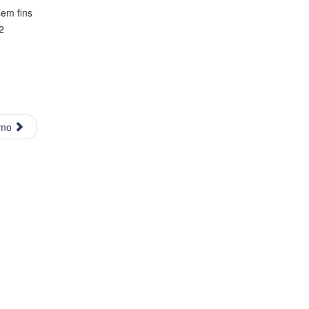
em fins
2
imo