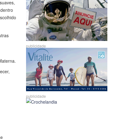
suaves,
 dentro
scolhido
utras
publicidade
Materna.
ecer,
publicidade
de