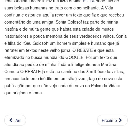
irmã Ondina Lacerda. Fiz um livro on-line
ECILA
onde falo de
suas belezas humanas no trato com o semelhante. A Vida
continua e estou eu aqui a rever um texto que fiz e que recebeu
comentário de uma amiga. Sonia Golosof faz parte de minha
história e de muita gente que habita esta cidade de muitos
historiadores e pouca memória de seus verdadeiros vultos. Sonia
é filha do "Seu Golosof" um homem simples e humano que já
retratei em textos neste velho jornal O REBATE e que está
eternizado no busca mundial do GOOGLE. Foi um texto que
atendia ao pedido de minha linda e inteligente neta Mariana.
Como o O REBATE já está no caminho das 8 milhões de visitas,
um acontecimento inédito em um site jovem, faço de novo esta
publicação por que não vejo nada de novo no Palco da Vida e
que originou o tema.
Ant
Próximo