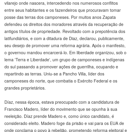
vilarejo onde nascera, intercedendo nos numerosos conflitos
entre seus habitantes e os fazendeiros que procuravam tomar
posse das terras dos camponeses. Por muitos anos Zapata
defendeu os direitos dos moradores através da recuperação de
antigos títulos de propriedade. Revoltado com a prepotência dos
latifundiários, e com a ditadura de Diaz, declarou, publicamente,
seu desejo de promover uma reforma agrária. Após o manifesto,
o governou mandou encarcerá-lo. Em liberdade organizou, sob o
lema 'Terra e Liberdade', um grupo de camponeses e indígenas
do sul passando a promover ações de guerrilha, ocupando e
repartindo as terras. Uniu-se a Pancho Villa, líder dos
camponeses do norte, que combatia o Exército Federal e os
grandes proprietários.
Díaz, nessa época, estava preocupado com a candidatura de
Francisco Madero, líder do movimento que se opunha à sua
reeleição. Díaz prende Madero e, como único candidato, é
considerado eleito. Madero foge da prisão e vai para os EUA de
onde conclama o povo à rebelião, prometendo reforma eleitoral e