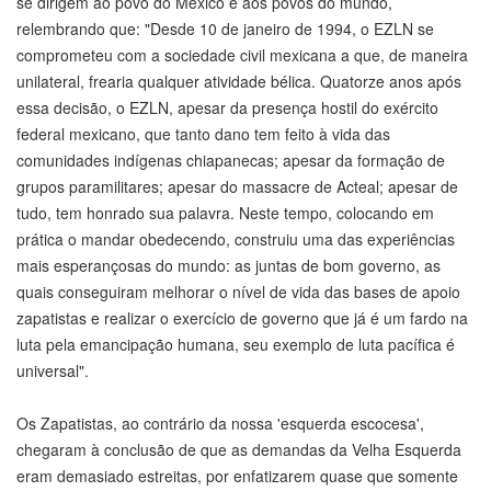
se dirigem ao povo do México e aos povos do mundo,
relembrando que: "Desde 10 de janeiro de 1994, o EZLN se
comprometeu com a sociedade civil mexicana a que, de maneira
unilateral, frearia qualquer atividade bélica. Quatorze anos após
essa decisão, o EZLN, apesar da presença hostil do exército
federal mexicano, que tanto dano tem feito à vida das
comunidades indígenas chiapanecas; apesar da formação de
grupos paramilitares; apesar do massacre de Acteal; apesar de
tudo, tem honrado sua palavra. Neste tempo, colocando em
prática o mandar obedecendo, construiu uma das experiências
mais esperançosas do mundo: as juntas de bom governo, as
quais conseguiram melhorar o nível de vida das bases de apoio
zapatistas e realizar o exercício de governo que já é um fardo na
luta pela emancipação humana, seu exemplo de luta pacífica é
universal".
Os Zapatistas, ao contrário da nossa 'esquerda escocesa',
chegaram à conclusão de que as demandas da Velha Esquerda
eram demasiado estreitas, por enfatizarem quase que somente