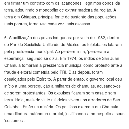
em firmar um contrato com os lacandones, 'legítimos donos' da
terra, adquirindo o monopólio de extrair madeira da região. A
terra em Chiapas, principal fonte de sustento das populações
mais pobres, tornou-se cada vez mais escassa.
6. A politização dos povos indígenas: por volta de 1982, dentro
do Partido Socialista Unificado do México, os tojolobales lutaram
pela presidência municipal. Ao perderem-na, 'perderam a
esperança', segundo se dizia. Em 1974, os índios de San Juan
Chamula tomaram a presidência municipal como protesto ante a
fraude eleitoral cometida pelo PRI. Dias depois, foram
desalojados pelo Exército. A partir de então, o governo local deu
início a uma perseguição a milhares de chamulas, acusando-os
de serem protestantes. Os expulsos ficaram sem casa e sem
terra. Hoje, mais de vinte mil deles vivem nos arredores de San
Cristóbal. Estão na miséria. Os políticos exercem em Chamula
uma ditadura autônoma e brutal, justificando-a no respeito a seus
'costumes'.