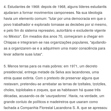
4. Estudantes de 1968: depois de 1968, alguns líderes estudantis
ajudaram a formar movimentos camponeses. Na sua ideologia
havia um elemento comum: "lutar por uma democracia em que o
povo trabalhador e explorado tomasse as decisões por si mesmo,
e pelo fim do sistema repressivo, autoritário e excludente vigente
no México". Em meados dos anos 70, começaram a chegar em
Chiapas e integraram-se nas organizações populares, "ajudando-
as a organizarem-se e a adquirirem uma maior consciência para
levar adiante suas lutas".
5. Menos terras para os mais pobres: em 1971, um decreto
presidencial, entrega metade da Selva aos lacandones, uma
etnia quase extinta. Com o pretexto de preservar alguns que
restavam, pretendeu-se arrebatar as terras de tzeltales, tzotziles,
choles, tojolobales e zoques, que as habitavam há quase três
décadas, acusando-os de 'usurpadores'. Havia, na verdade, um
grande conluio de políticos e madeireiros que usaram como
fachada a Companhia Florestal Lacandona S. A. que se apressou