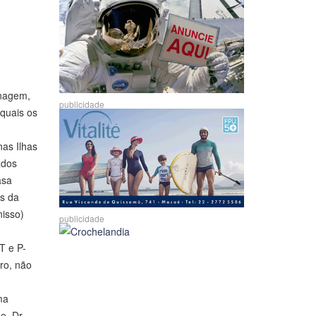
anagem,
publicidade
 quais os
as Ilhas
ados
asa
es da
nisso)
publicidade
T e P-
ro, não
ma
e. Dr.