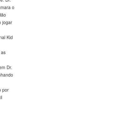
âmara o
dão
m jogar
nal Kid
 as
em Dr.
anhando
o por
il