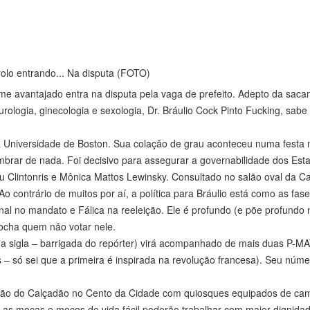
olo entrando... Na disputa (FOTO)
e avantajado entra na disputa pela vaga de prefeito. Adepto da sac
urologia, ginecologia e sexologia, Dr. Bráulio Cock Pinto Fucking, sabe
a Universidade de Boston. Sua colação de grau aconteceu numa festa n
brar de nada. Foi decisivo para assegurar a governabilidade dos Est
u Clintonris e Mônica Mattos Lewinsky. Consultado no salão oval da C
Ao contrário de muitos por aí, a política para Bráulio está como as fas
Anal no mandato e Fálica na reeleição. Ele é profundo (e põe profundo 
rocha quem não votar nele.
a sigla – barrigada do repórter) virá acompanhado de mais duas P-MA
– só sei que a primeira é inspirada na revolução francesa). Seu núme
ação do Calçadão no Cento da Cidade com quiosques equipados de ca
as moças e moços de vida fácil poderão trabalhar com maior dignidad