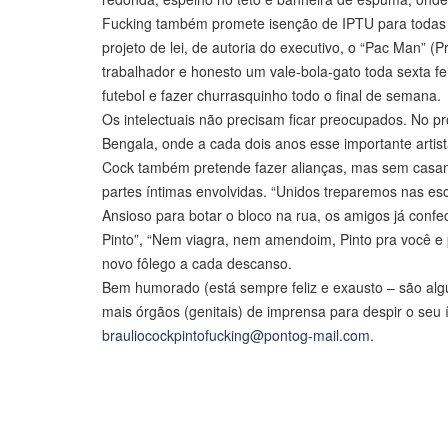
Fucking também promete isenção de IPTU para todas a
projeto de lei, de autoria do executivo, o “Pac Man
trabalhador e honesto um vale-bola-gato toda sexta fe
futebol e fazer churrasquinho todo o final de semana.
Os intelectuais não precisam ficar preocupados. No proj
Bengala, onde a cada dois anos esse importante arti
Cock também pretende fazer alianças, mas sem casamen
partes íntimas envolvidas. “Unidos treparemos nas es
Ansioso para botar o bloco na rua, os amigos já conf
Pinto”, “Nem viagra, nem amendoim, Pinto pra você e 
novo fôlego a cada descanso.
Bem humorado (está sempre feliz e exausto – são algu
mais órgãos (genitais) de imprensa para despir o seu 
brauliocockpintofucking@pontog-mail.com
.