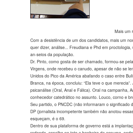
Mais um r
Com a desistência de um dos candidatos, mais um nom
quer dizer, análise... Freudiana e Phd em proctologia, 
an-seios da população.
Dr. Pinto, como gosta de ser chamado, formou-se pel
Virgens, onde recebeu o canudo, apesar de não se lem
Unidos do Pico da América abafando o caso entre Buli
Branca, na época, concluiu: “Ela teve o que merecia”. 
psicanálise (Oral, Anal e Fálica). Oral na campanha, 
conhecedor catedrático no assunto. Louco, corno e b
Seu partido, o PNCDC (não informaram o significado d
DP (jornalista incompetente também não anotou essas 
esqueçam, é o 69.
Dentro de sua plataforma de governo está a implant
redonda, espelho no teto e banheira de espuma, onde 