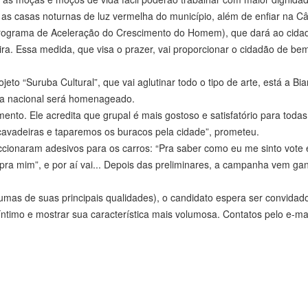
s casas noturnas de luz vermelha do município, além de enfiar na C
” (Programa de Aceleração do Crescimento do Homem), que dará ao cida
ira. Essa medida, que visa o prazer, vai proporcionar o cidadão de be
eto “Suruba Cultural”, que vai aglutinar todo o tipo de arte, está a Bia
sta nacional será homenageado.
to. Ele acredita que grupal é mais gostoso e satisfatório para todas
cavadeiras e taparemos os buracos pela cidade”, prometeu.
eccionaram adesivos para os carros: “Pra saber como eu me sinto vote 
pra mim”, e por aí vai... Depois das preliminares, a campanha vem g
mas de suas principais qualidades), o candidato espera ser convidad
íntimo e mostrar sua característica mais volumosa. Contatos pelo e-ma