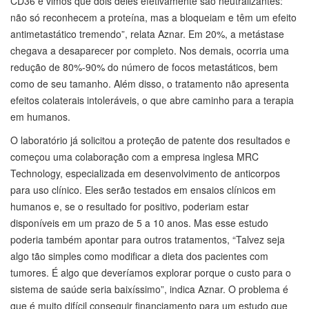
CD36 e vimos que dois deles efetivamente são neutralizantes:
não só reconhecem a proteína, mas a bloqueiam e têm um efeito
antimetastático tremendo”, relata Aznar. Em 20%, a metástase
chegava a desaparecer por completo. Nos demais, ocorria uma
redução de 80%-90% do número de focos metastáticos, bem
como de seu tamanho. Além disso, o tratamento não apresenta
efeitos colaterais intoleráveis, o que abre caminho para a terapia
em humanos.
O laboratório já solicitou a proteção de patente dos resultados e
começou uma colaboração com a empresa inglesa MRC
Technology, especializada em desenvolvimento de anticorpos
para uso clínico. Eles serão testados em ensaios clínicos em
humanos e, se o resultado for positivo, poderiam estar
disponíveis em um prazo de 5 a 10 anos. Mas esse estudo
poderia também apontar para outros tratamentos, “Talvez seja
algo tão simples como modificar a dieta dos pacientes com
tumores. É algo que deveríamos explorar porque o custo para o
sistema de saúde seria baixíssimo”, indica Aznar. O problema é
que é muito difícil conseguir financiamento para um estudo que