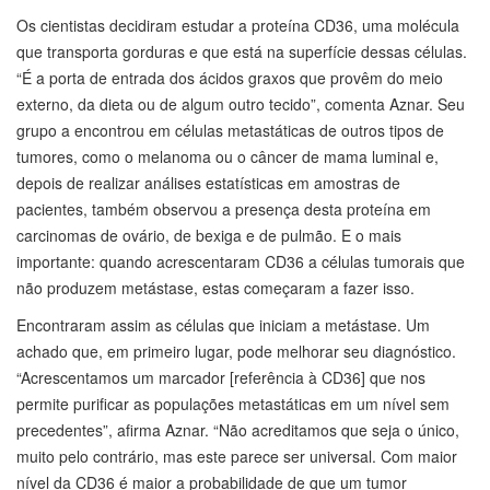
Os cientistas decidiram estudar a proteína CD36, uma molécula
que transporta gorduras e que está na superfície dessas células.
“É a porta de entrada dos ácidos graxos que provêm do meio
externo, da dieta ou de algum outro tecido”, comenta Aznar. Seu
grupo a encontrou em células metastáticas de outros tipos de
tumores, como o melanoma ou o câncer de mama luminal e,
depois de realizar análises estatísticas em amostras de
pacientes, também observou a presença desta proteína em
carcinomas de ovário, de bexiga e de pulmão. E o mais
importante: quando acrescentaram CD36 a células tumorais que
não produzem metástase, estas começaram a fazer isso.
Encontraram assim as células que iniciam a metástase. Um
achado que, em primeiro lugar, pode melhorar seu diagnóstico.
“Acrescentamos um marcador [referência à CD36] que nos
permite purificar as populações metastáticas em um nível sem
precedentes”, afirma Aznar. “Não acreditamos que seja o único,
muito pelo contrário, mas este parece ser universal. Com maior
nível da CD36 é maior a probabilidade de que um tumor