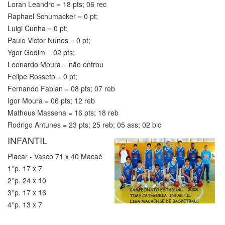
Loran Leandro = 18 pts; 06 rec
Raphael Schumacker = 0 pt;
Luigi Cunha = 0 pt;
Paulo Victor Nunes = 0 pt;
Ygor Godim = 02 pts;
Leonardo Moura = não entrou
Felipe Rosseto = 0 pt;
Fernando Fabian = 08 pts; 07 reb
Igor Moura = 06 pts; 12 reb
Matheus Massena = 16 pts; 18 reb
Rodrigo Antunes = 23 pts; 25 reb; 05 ass; 02 blo
INFANTIL
Placar - Vasco 71 x 40 Macaé
1°p. 17 x 7
2°p. 24 x 10
3°p. 17 x 16
4°p. 13 x 7