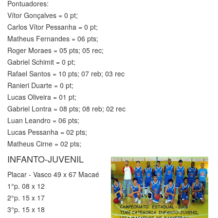
Pontuadores:
Vítor Gonçalves = 0 pt;
Carlos Vítor Pessanha = 0 pt;
Matheus Fernandes = 06 pts;
Roger Moraes = 05 pts; 05 rec;
Gabriel Schimit = 0 pt;
Rafael Santos = 10 pts; 07 reb; 03 rec
Ranieri Duarte = 0 pt;
Lucas Oliveira = 01 pt;
Gabriel Lontra = 08 pts; 08 reb; 02 rec
Luan Leandro = 06 pts;
Lucas Pessanha = 02 pts;
Matheus Cirne = 02 pts;
INFANTO-JUVENIL
Placar - Vasco 49 x 67 Macaé
1°p. 08 x 12
2°p. 15 x 17
3°p. 15 x 18